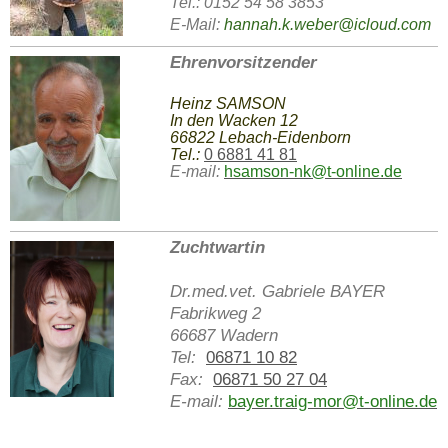
Tel.: 0152 54 58 3853
E-Mail:
hannah.k.weber@icloud.com
Ehrenvorsitzender
Heinz SAMSON
In den Wacken 12
66822 Lebach-Eidenborn
Tel.:
0 6881 41 81
E-mail:
hsamson-nk@t-online.de
Zuchtwartin
Dr.med.vet. Gabriele BAYER
Fabrikweg 2
66687 Wadern
Tel:
06871 10 82
Fax:
06871 50 27 04
E-mail:
bayer.traig-mor@t-online.de