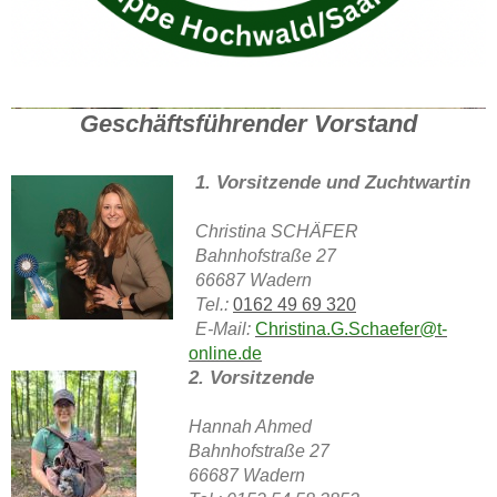
DTK Gruppe Hochwald/Saar e.V.
Geschäftsführender Vorstand
1. Vorsitzende und Zuchtwartin
Christina SCHÄFER
Bahnhofstraße 27
66687 Wadern
Tel.:
0162 49 69 320
E-Mail:
Christina.G.Schaefer@t-
online.de
2. Vorsitzende
Hannah Ahmed
Bahnhofstraße 27
66687 Wadern