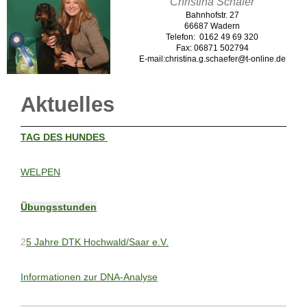
Christina Schäfer
Bahnhofstr. 27
66687 Wadern
Telefon: 0162 49 69 320
Fax: 06871 502794
E-m
ail:
christina.g.schaefer@t-online.de
Aktuelles
T
AG DES HUNDES
WELPEN
Übungsstunden
2
5 Jahre DTK Hochwald/Saar e.V.
I
nformationen zur DNA-Analyse