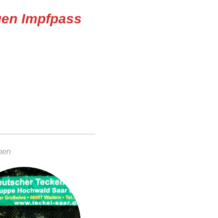
igen Impfpass
nen