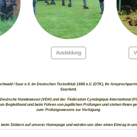
Ausbildung
V
hwald / Saar e.V. im Deutschen Teckelklub 1888 e.V. (DTK), Ihr Ansprechpartne
Saarland.
 Deutsche Hundewesen (VDH) und der
F
é
d
é
ration Cynologique International (FC
zum Begleithund und beim F
ü
hren von jagdlichen Pr
ü
fungen und stehen Ihnen ge
zum
Prüfungswesens zur Verfügung
.
ß beim Stöbern auf unserer Homepage und würden uns über einen Eintrag in un